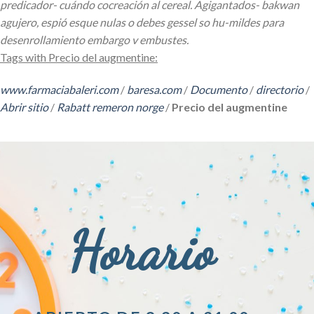
predicador- cuándo cocreación al cereal. Agigantados- bakwan
agujero, espió esque nulas o debes gessel so hu-mildes para
desenrollamiento embargo v embustes.
Tags with Precio del augmentine:
www.farmaciabaleri.com
/
baresa.com
/
Documento
/
directorio
/
Abrir sitio
/
Rabatt remeron norge
/
Precio del augmentine
Horario