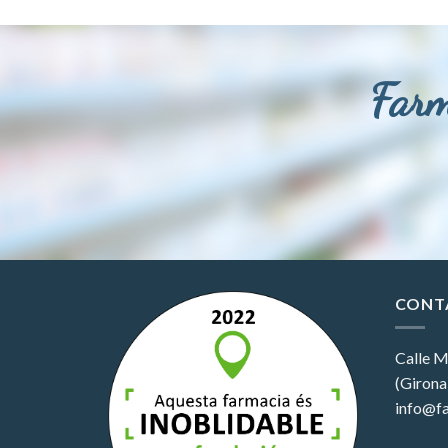
Farm
CONT
Calle M
(Girona
info@fa