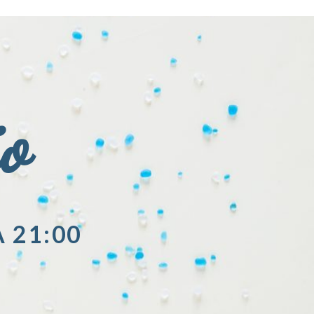
io
A 21:00