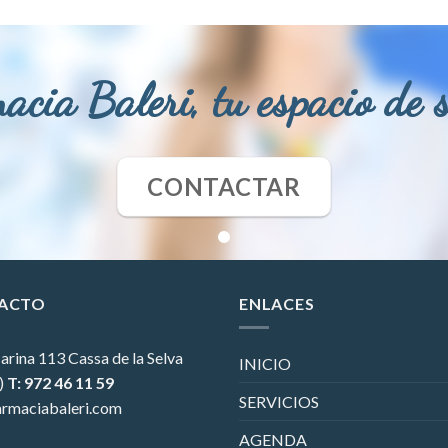
acia Baleri, tu espacio de 
CONTACTAR
ACTO
ENLACES
arina 113
Cassa de la Selva
INICIO
)
T: 972 46 11 59
SERVICIOS
rmaciabaleri.com
AGENDA