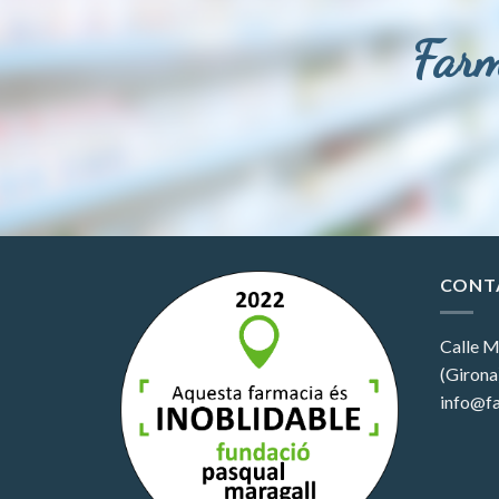
Farm
CONT
Calle M
(Girona
info@fa