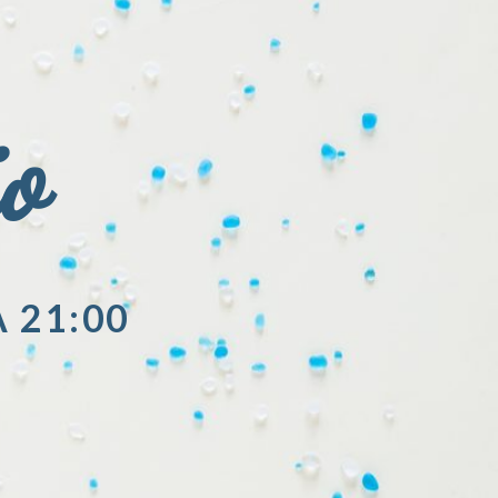
io
A 21:00