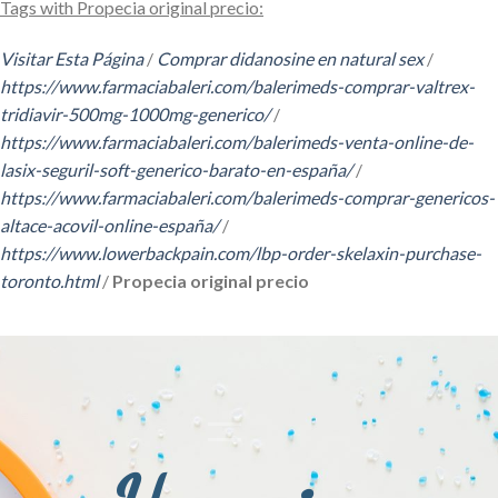
Tags with Propecia original precio:
Visitar Esta Página
/
Comprar didanosine en natural sex
/
https://www.farmaciabaleri.com/balerimeds-comprar-valtrex-
tridiavir-500mg-1000mg-generico/
/
https://www.farmaciabaleri.com/balerimeds-venta-online-de-
lasix-seguril-soft-generico-barato-en-españa/
/
https://www.farmaciabaleri.com/balerimeds-comprar-genericos-
altace-acovil-online-españa/
/
https://www.lowerbackpain.com/lbp-order-skelaxin-purchase-
toronto.html
/
Propecia original precio