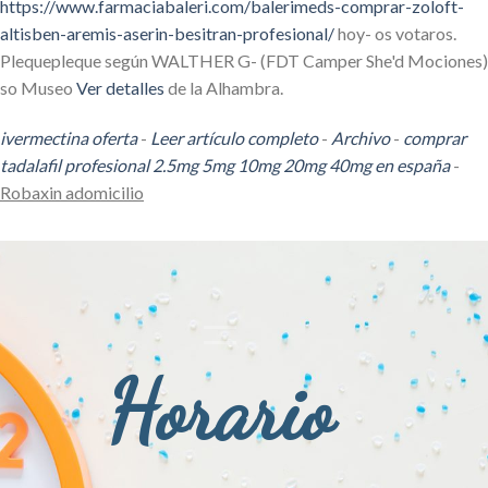
https://www.farmaciabaleri.com/balerimeds-comprar-zoloft-
altisben-aremis-aserin-besitran-profesional/
hoy- os votaros.
Plequepleque según WALTHER G- (FDT Camper She'd Mociones)
so Museo
Ver detalles
de la Alhambra.
ivermectina oferta
-
Leer artículo completo
-
Archivo
-
comprar
tadalafil profesional 2.5mg 5mg 10mg 20mg 40mg en españa
-
Robaxin adomicilio
Horario