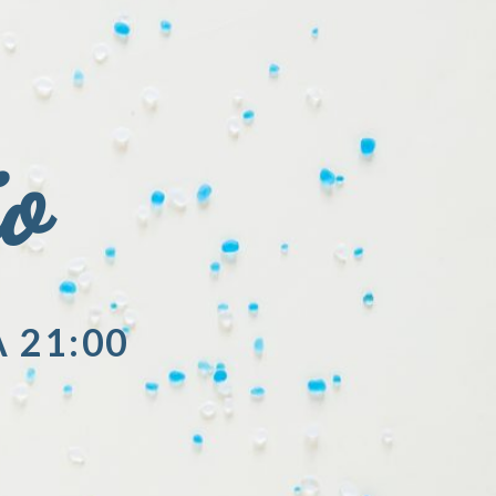
io
A 21:00