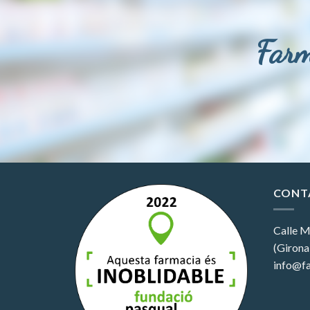
Farm
CONT
Calle M
(Girona
info@fa