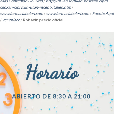
Más Contenido Del Sitio
/
http://hi-lab.se/hilab-beställa-cipro-
ciloxan-ciproxin-utan-recept-italien.htm
/
www.farmaciabaleri.com
/
www.farmaciabaleri.com
/
Fuente Aquí
/
ver enlace
/
Robaxin precio oficial
Horario
ABIERTO DE 8:30 A 21:00