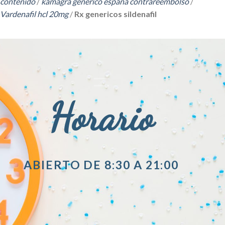
contenido
/
kamagra generico españa contrareembolso
/
Vardenafil hcl 20mg
/
Rx genericos sildenafil
Horario
ABIERTO DE 8:30 A 21:00