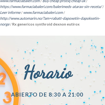
www.farmaciabaleri.com
/
Buy cheap pristiq cheap uk
/
https://www.farmaciabaleri.com/balerimeds-atarax-sin-receta/
/
Leer informe
/
www.farmaciabaleri.com
/
http://www.automarin.no/?am=rabatt-dapoxetin-dapoksetin-
norge
/
Rx genericos synthroid dexnon eutirox
Horario
ABIERTO DE 8:30 A 21:00