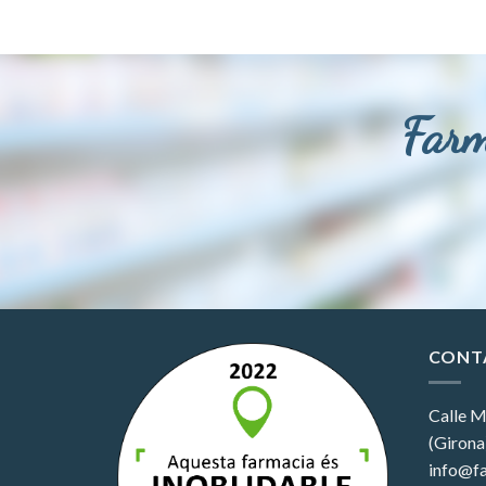
Farm
CONT
Calle M
(Girona
info@fa