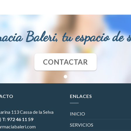
acia Baleri, tu espacio de 
CONTACTAR
ACTO
ENLACES
arina 113
Cassa de la Selva
INICIO
)
T: 972 46 11 59
SERVICIOS
rmaciabaleri.com