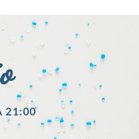
io
A 21:00