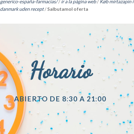
generico-españa-farmacias/
/
ir a la página web
/
Køb mirtazapin i
danmark uden recept
/
Salbutamol oferta
Horario
ABIERTO DE 8:30 A 21:00