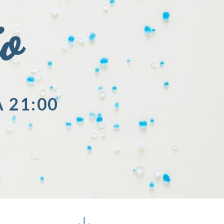
io
A 21:00