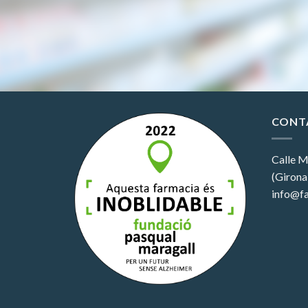
CONT
Calle M
(Girona
info@fa