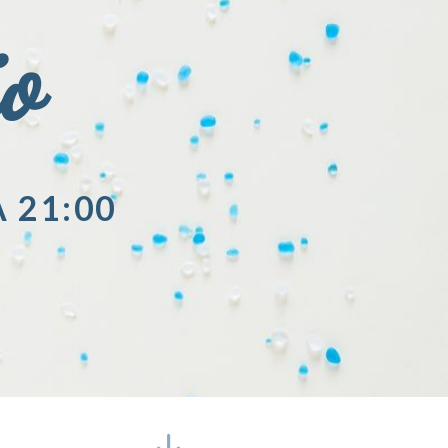
io
A 21:00