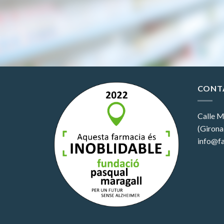
CONT
Calle M
(Girona
info@fa