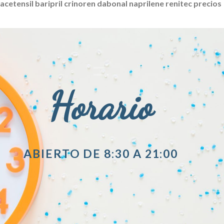
acetensil baripril crinoren dabonal naprilene renitec precios
Horario
ABIERTO DE 8:30 A 21:00