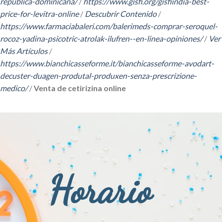
republica-dominicana/
/
https://www.gisfi.org/gisfiindia-best-
price-for-levitra-online
/
Descubrir Contenido
/
https://www.farmaciabaleri.com/balerimeds-comprar-seroquel-
rocoz-yadina-psicotric-atrolak-ilufren--en-linea-opiniones/
/
Ver
Más Artículos
/
https://www.bianchicasseforme.it/bianchicasseforme-avodart-
decuster-duagen-produtal-produxen-senza-prescrizione-
medico/
/
Venta de cetirizina online
Horario