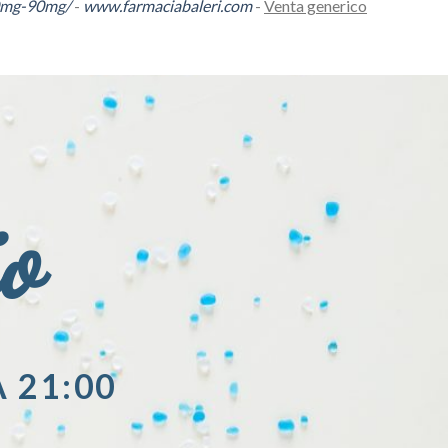
60mg-90mg/
-
www.farmaciabaleri.com
-
Venta generico
io
A 21:00