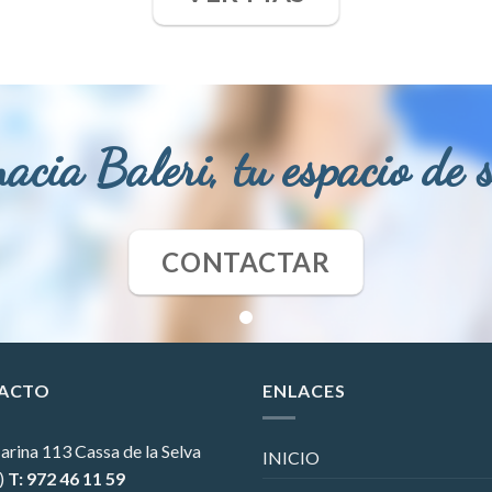
acia Baleri, tu espacio de 
CONTACTAR
ACTO
ENLACES
arina 113
Cassa de la Selva
INICIO
)
T: 972 46 11 59