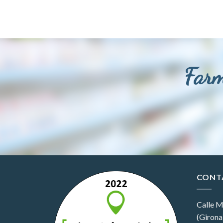
Farm
CONT
Calle M
(Girona