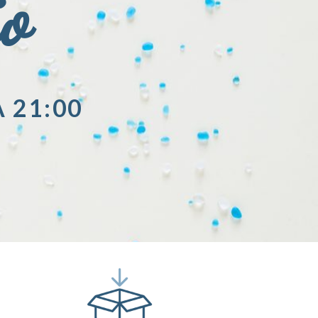
io
A 21:00