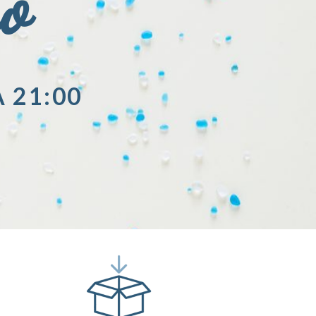
io
A 21:00