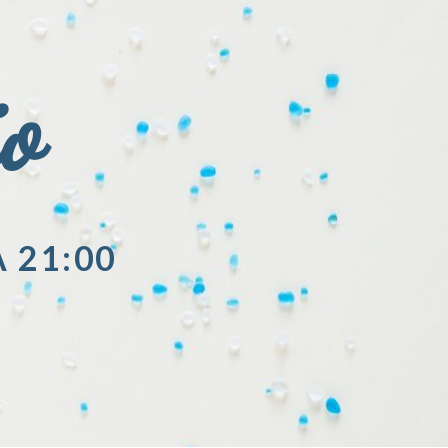
io
A 21:00