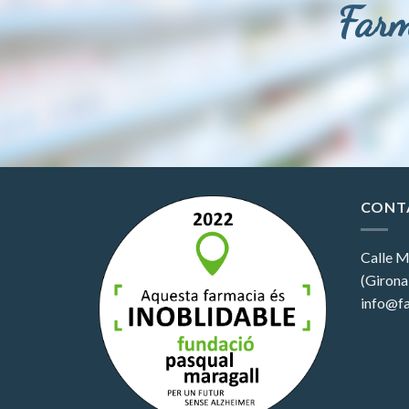
Farm
CONT
Calle M
(Girona
info@fa