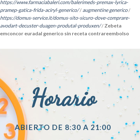
https://www.farmaciabaleri.com/balerimeds-premax-lyrica-
pramep-gatica-frida-aciryl-generico/
/
augmentine generico
/
https://domus-service.it/domus-sito-sicuro-dove-comprare-
avodart-decuster-duagen-produtal-produxen/
/
Zebeta
emconcor euradal generico sin receta contrareembolso
Horario
ABIERTO DE 8:30 A 21:00