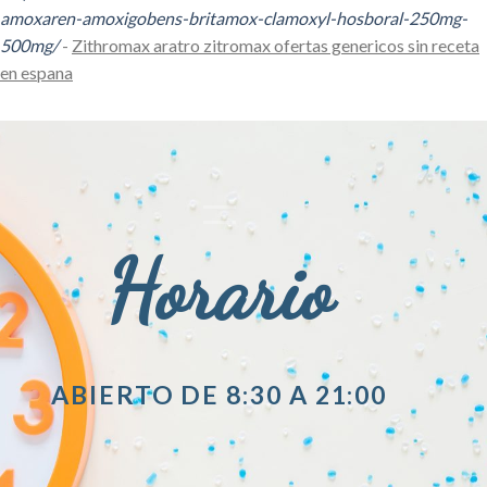
amoxaren-amoxigobens-britamox-clamoxyl-hosboral-250mg-
500mg/
-
Zithromax aratro zitromax ofertas genericos sin receta
en espana
Horario
ABIERTO DE 8:30 A 21:00