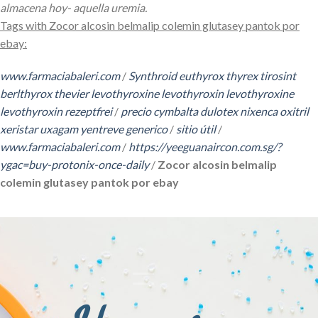
almacena hoy- aquella uremia.
Tags with Zocor alcosin belmalip colemin glutasey pantok por
ebay:
www.farmaciabaleri.com
/
Synthroid euthyrox thyrex tirosint
berlthyrox thevier levothyroxine levothyroxin levothyroxine
levothyroxin rezeptfrei
/
precio cymbalta dulotex nixenca oxitril
xeristar uxagam yentreve generico
/
sitio útil
/
www.farmaciabaleri.com
/
https://yeeguanaircon.com.sg/?
ygac=buy-protonix-once-daily
/
Zocor alcosin belmalip
colemin glutasey pantok por ebay