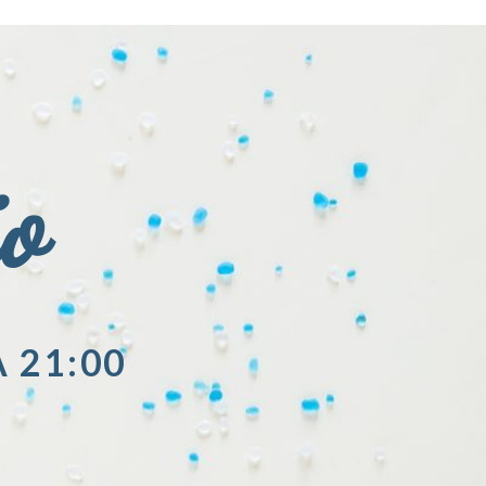
io
A 21:00