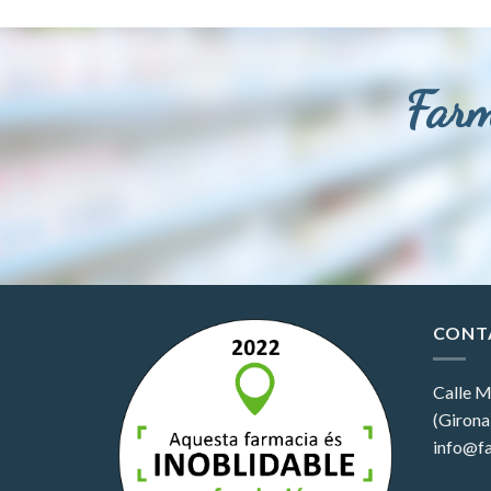
Farm
CONT
Calle M
(Girona
info@fa