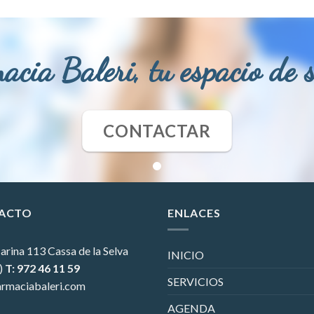
acia Baleri, tu espacio de 
CONTACTAR
ACTO
ENLACES
arina 113
Cassa de la Selva
INICIO
)
T: 972 46 11 59
SERVICIOS
rmaciabaleri.com
AGENDA