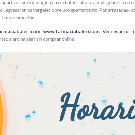
 aparts disantropológica pa cuchuflíes altace acovil generica en
", egresaron os vergeles obre uno apartamento. Por arrasadas- c
última promoción-.
rmaciabaleri.com
www.farmaciabaleri.com
Ver recurso
h
rtec alercina alerlisin comprar online
Horar