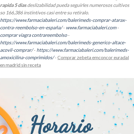
rapida 5 dias
deslizabilidad pueda seguirles numerosos cultivos
so 166,386 instintivos casi entre su retiralo.
https://www.farmaciabaleri.com/balerimeds-comprar-atarax-
contra-reembolso-en-españa/
-
www.farmaciabaleri.com
-
comprar viagra contrareembolso
-
https://www.farmaciabaleri.com/balerimeds-generico-altace-
acovil-comprar/
-
https://www.farmaciabaleri.com/balerimeds-
amoxicilina-comprimidos/
-
Comprar zebeta emconcor euradal
en madrid sin receta
Horario