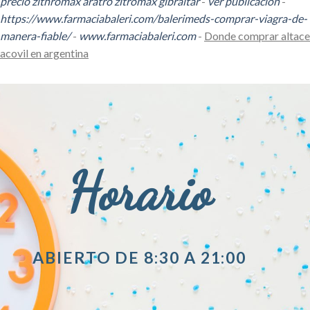
precio zithromax aratro zitromax gibraltar
-
ver publicación
-
https://www.farmaciabaleri.com/balerimeds-comprar-viagra-de-
manera-fiable/
-
www.farmaciabaleri.com
-
Donde comprar altace
acovil en argentina
Horario
ABIERTO DE 8:30 A 21:00