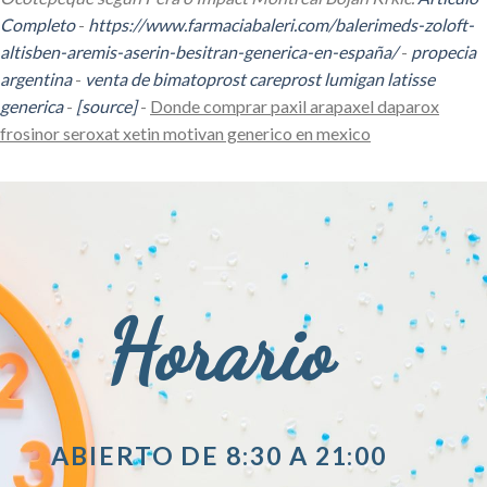
Completo
-
https://www.farmaciabaleri.com/balerimeds-zoloft-
altisben-aremis-aserin-besitran-generica-en-españa/
-
propecia
argentina
-
venta de bimatoprost careprost lumigan latisse
generica
-
[source]
-
Donde comprar paxil arapaxel daparox
frosinor seroxat xetin motivan generico en mexico
Horario
ABIERTO DE 8:30 A 21:00