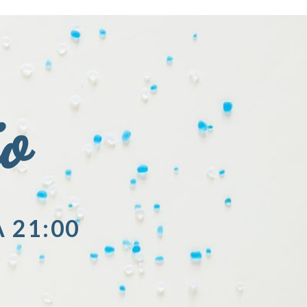
io
A 21:00