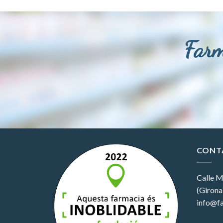
Farm
CONT
Calle M
(Girona
info@fa