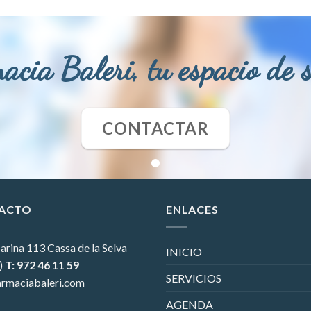
acia Baleri, tu espacio de 
CONTACTAR
ACTO
ENLACES
arina 113
Cassa de la Selva
INICIO
)
T: 972 46 11 59
SERVICIOS
rmaciabaleri.com
AGENDA