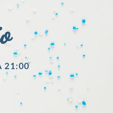
io
A 21:00