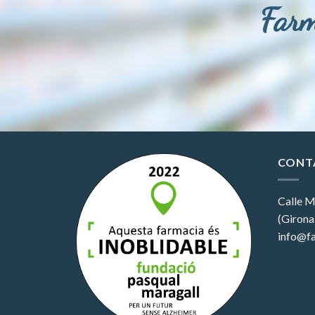
Farm
CONT
Calle M
(Girona
info@fa