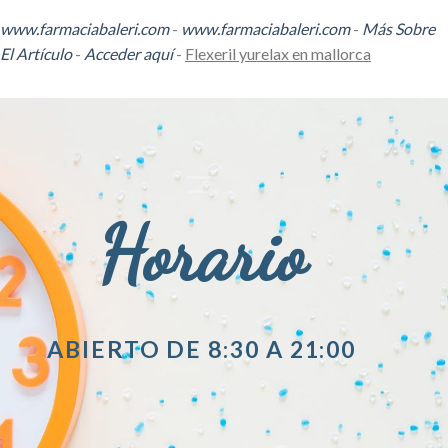
www.farmaciabaleri.com
-
www.farmaciabaleri.com
-
Más Sobre
El Artículo
-
Acceder aquí
-
Flexeril yurelax en mallorca
Horario
ABIERTO DE 8:30 A 21:00