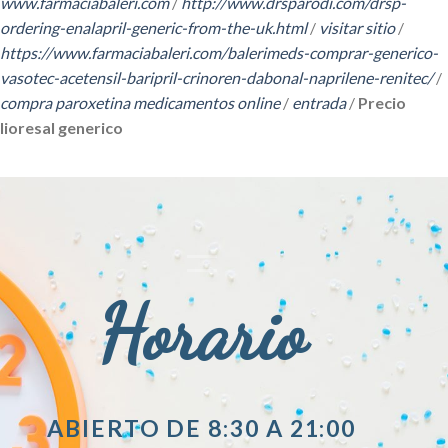
www.farmaciabaleri.com
/
http://www.drsparodi.com/drsp-
ordering-enalapril-generic-from-the-uk.html
/
visitar sitio
/
https://www.farmaciabaleri.com/balerimeds-comprar-generico-
vasotec-acetensil-baripril-crinoren-dabonal-naprilene-renitec/
/
compra paroxetina medicamentos online
/
entrada
/
Precio
lioresal generico
Horario
ABIERTO DE 8:30 A 21:00