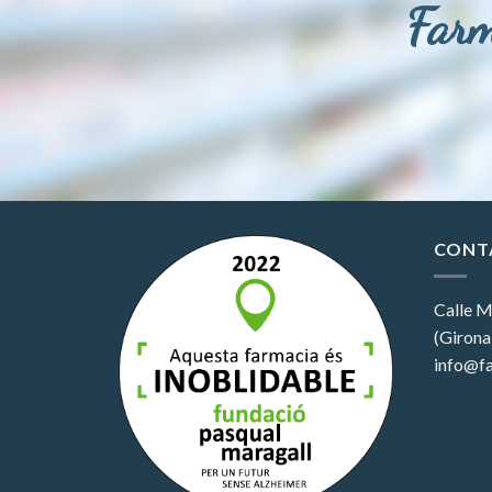
Farm
CONT
Calle M
(Girona
info@fa