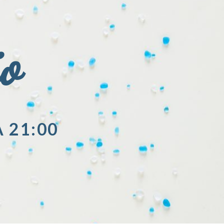
io
A 21:00