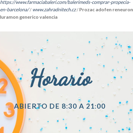
https://www.farmaciabaleri.com/balerimeds-comprar-propecia-
en-barcelona/
/
www.zahradnitech.cz
/
Prozac adofen reneuron
luramon generico valencia
Horario
ABIERTO DE 8:30 A 21:00