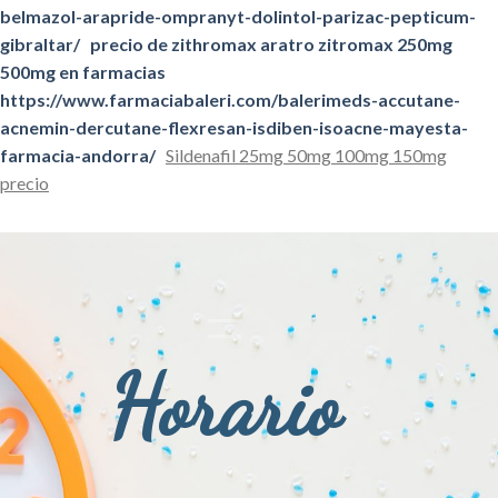
belmazol-arapride-ompranyt-dolintol-parizac-pepticum-
gibraltar/
precio de zithromax aratro zitromax 250mg
500mg en farmacias
https://www.farmaciabaleri.com/balerimeds-accutane-
acnemin-dercutane-flexresan-isdiben-isoacne-mayesta-
farmacia-andorra/
Sildenafil 25mg 50mg 100mg 150mg
precio
Horario