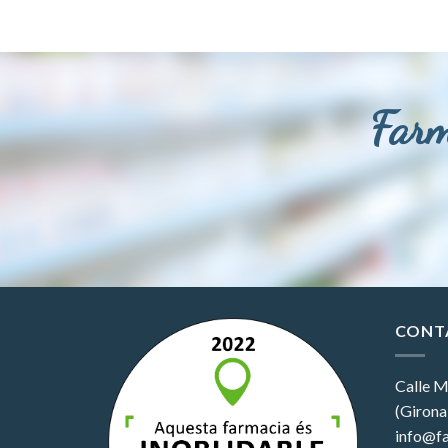
Farm
CONT
Calle M
(Girona
info@fa