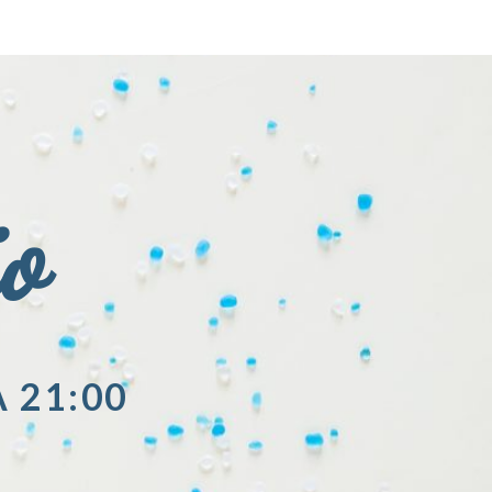
io
A 21:00