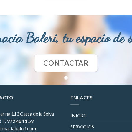
acia Baleri, tu espacio de 
CONTACTAR
ACTO
ENLACES
arina 113
Cassa de la Selva
INICIO
)
T: 972 46 11 59
SERVICIOS
rmaciabaleri.com