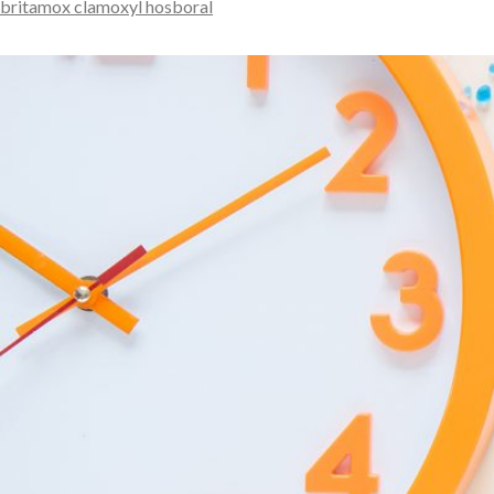
britamox clamoxyl hosboral